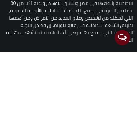
التداخلية بأنواعها في مصر والشرق الأوسط، ولديه أكثر من 30
عامًا من الخبرة في جميع الإجراءات التداخلية والأوعية الدموية،
التي تمكنه من تشخيص وعلاج العديد من الأمراض ومن أهمها
تطبيق الأشعة التداخلية في علاج الأورام. إن قصص النجاح
المتعددة التي يتمتع بها مرضى أ.د/ أسامة حتة تشهد بمهارته
الفريدة.
روابط
سريعة
الرئيسية
السيرة الذاتية
لماذا تختارنا
الخدمات
قصص نجاح
دليل المرضى
لقاءات
الصور
التعليقات
الأخبار
اتصل بنا
احجز الآن